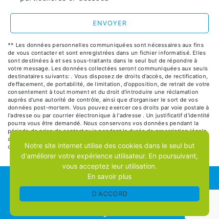
ENVOYER
** Les données personnelles communiquées sont nécessaires aux fins
de vous contacter et sont enregistrées dans un fichier informatisé. Elles
sont destinées à et ses sous-traitants dans le seul but de répondre à
votre message. Les données collectées seront communiquées aux seuls
destinataires suivants: . Vous disposez de droits d’accès, de rectification,
d’effacement, de portabilité, de limitation, d’opposition, de retrait de votre
consentement à tout moment et du droit d’introduire une réclamation
auprès d’une autorité de contrôle, ainsi que d’organiser le sort de vos
données post-mortem. Vous pouvez exercer ces droits par voie postale à
l'adresse ou par courrier électronique à l'adresse . Un justificatif d'identité
pourra vous être demandé. Nous conservons vos données pendant la
période de prise de contact puis pendant la durée de prescription légale
aux fins probatoires et de gestion des contentieux. Consultez le site
Notre site internet utilise des cookies dans le seul but
cnil.fr pour plus d’informations sur vos droits.
d'améliorer votre expérience utilisateur. En poursuivant,
vous acceptez leur utilisation.
En savoir plus
RECHERCHES FRÉQUENTES
D'ACCORD
©
Vistalid
- 2026 - Tous droits réservés -
Mentions
légales