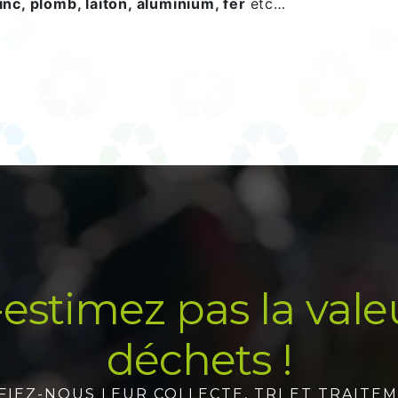
inc, plomb, laiton, aluminium, fer
etc…
estimez pas la vale
déchets !
FIEZ-NOUS LEUR COLLECTE, TRI ET TRAITEM