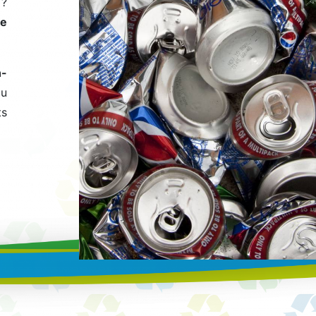
 ?
de
n-
ou
ts