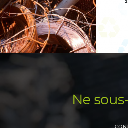
z
Ne sous-
CON