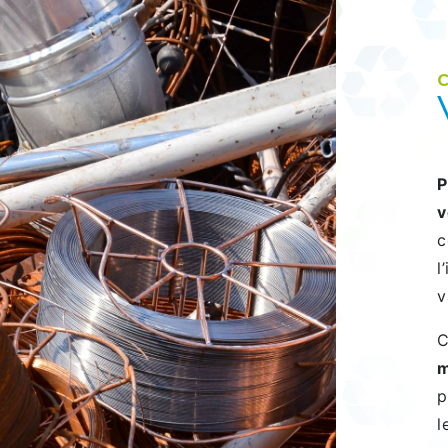
C
P
v
c
l
v
C
m
p
l