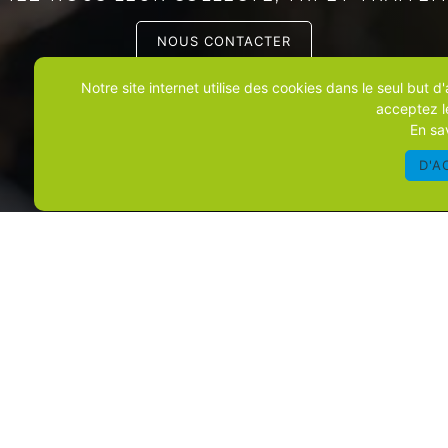
NOUS CONTACTER
Notre site internet utilise des cookies dans le seul but d
acceptez le
En sa
D'A
ation