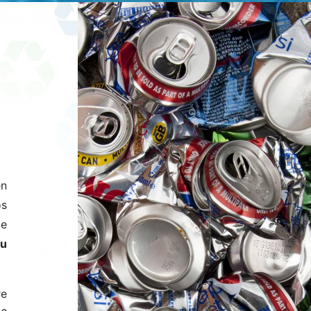
en
os
le
ou
re