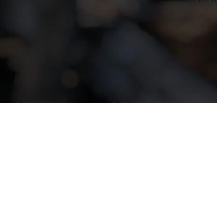
Vos métaux
Recyclage et revaloris