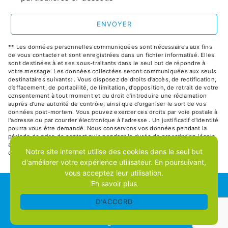
ENVOYER
** Les données personnelles communiquées sont nécessaires aux fins
de vous contacter et sont enregistrées dans un fichier informatisé. Elles
sont destinées à et ses sous-traitants dans le seul but de répondre à
votre message. Les données collectées seront communiquées aux seuls
destinataires suivants: . Vous disposez de droits d’accès, de rectification,
d’effacement, de portabilité, de limitation, d’opposition, de retrait de votre
consentement à tout moment et du droit d’introduire une réclamation
auprès d’une autorité de contrôle, ainsi que d’organiser le sort de vos
données post-mortem. Vous pouvez exercer ces droits par voie postale à
l'adresse ou par courrier électronique à l'adresse . Un justificatif d'identité
pourra vous être demandé. Nous conservons vos données pendant la
période de prise de contact puis pendant la durée de prescription légale
aux fins probatoires et de gestion des contentieux. Consultez le site
Notre site internet utilise des cookies dans le seul but
cnil.fr pour plus d’informations sur vos droits.
d'améliorer votre expérience utilisateur. En poursuivant,
vous acceptez leur utilisation.
En savoir plus
RECHERCHES FRÉQUENTES
D'ACCORD
©
Vistalid
- 2026 - Tous droits réservés -
Mentions
légales